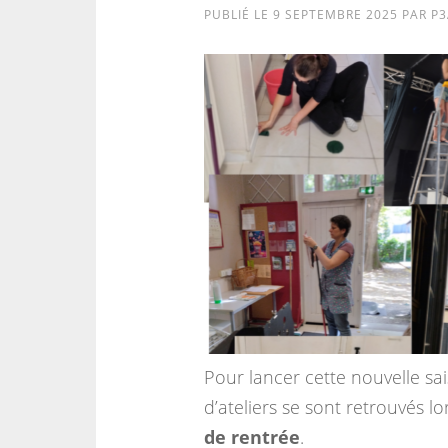
PUBLIÉ LE
9 SEPTEMBRE 2025
PAR
P3
Pour lancer cette nouvelle sa
d’ateliers se sont retrouvés l
de rentrée
.