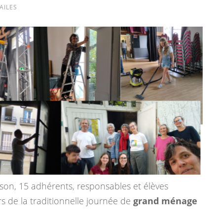
AILES
ison, 15 adhérents, responsables et élèves
ors de la traditionnelle journée de
grand ménage