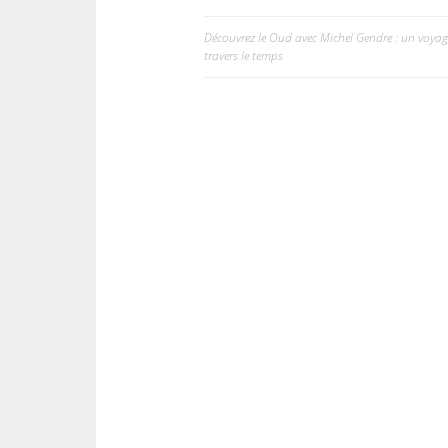
Découvrez le Oud avec Michel Gendre : un voyag
Navigation
travers le temps
de
l’article