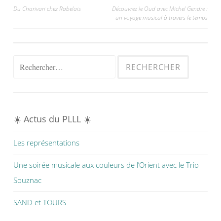
Navigation
Du Charivari chez Rabelais
Découvrez le Oud avec Michel Gendre :
un voyage musical à travers le temps
de
l’article
Rechercher :
☀️ Actus du PLLL ☀️
Les représentations
Une soirée musicale aux couleurs de l’Orient avec le Trio
Souznac
SAND et TOURS