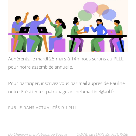
Adhérents, le mardi 25 mars à 14h nous serons au PLLL
pour notre assemblée annuelle.
Pour participer, inscrivez vous par mail auprès de Pauline
notre Présidente : patronagelarichelamartine@aol.fr
PUBLIÉ DANS
ACTUALITÉS DU PLLL
Navigation
Du Charivari chez Rabelais ou Voyage
QUAND LE TEMPS EST A L’ORAGE