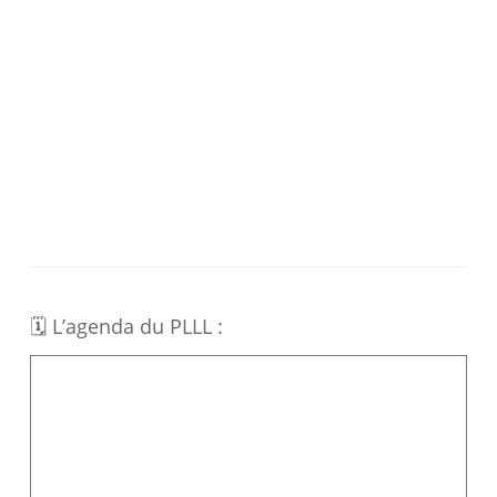
🗓 L’agenda du PLLL :