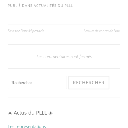
PUBLIÉ DANS
ACTUALITÉS DU PLLL
Navigation
Save the Date #Spectacle
Lecture de contes de Noël
de
l’article
Les commentaires sont fermés
Rechercher :
☀️ Actus du PLLL ☀️
Les représentations