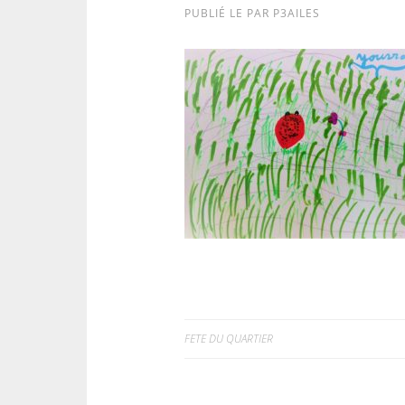
PUBLIÉ LE
PAR
P3AILES
FETE DU QUARTIER
Navigation
de