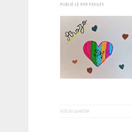
PUBLIÉ LE
PAR
P3AILES
FETE DU QUARTIER
Navigation
de